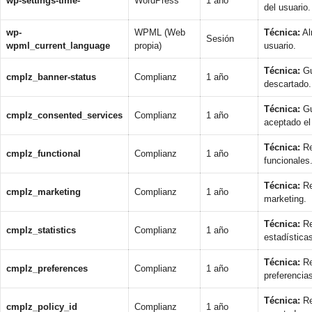
wp-settings-time-*
WordPress
1 año
del usuario.
wp-
WPML (Web
Técnica:
Al
Sesión
wpml_current_language
propia)
usuario.
Técnica:
Gu
cmplz_banner-status
Complianz
1 año
descartado.
Técnica:
Gu
cmplz_consented_services
Complianz
1 año
aceptado el
Técnica:
Re
cmplz_functional
Complianz
1 año
funcionales
Técnica:
Re
cmplz_marketing
Complianz
1 año
marketing.
Técnica:
Re
cmplz_statistics
Complianz
1 año
estadística
Técnica:
Re
cmplz_preferences
Complianz
1 año
preferencia
Técnica:
Re
cmplz_policy_id
Complianz
1 año