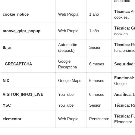
aceptada.
Técnica:
Al
cookie_notice
Web Propia
1 año
cookies.
Técnica:
Gu
moove_gdpr_popup
Web Propia
1 año
cookies.
Automattic
Técnica:
Re
tk_ai
Sesión
(Jetpack)
funcionamie
Google
_GRECAPTCHA
6 meses
Seguridad:
Recaptcha
Funcional:
NID
Google Maps
6 meses
Google.
VISITOR_INFO1_LIVE
YouTube
6 meses
Analítica:
E
YSC
YouTube
Sesión
Técnica:
Re
Técnica:
Fu
elementor
Web Propia
Persistente
Elementor.