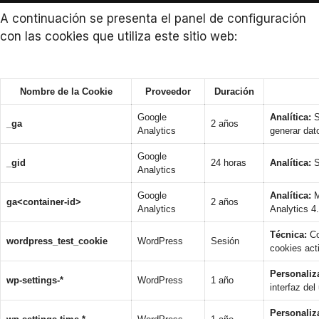
A continuación se presenta el panel de configuración
con las cookies que utiliza este sitio web:
Nombre de la Cookie
Proveedor
Duración
Google
Analítica:
S
_ga
2 años
Analytics
generar dat
Google
_gid
24 horas
Analítica:
S
Analytics
Google
Analítica:
M
ga<container-id>
2 años
Analytics
Analytics 4.
Técnica:
Co
wordpress_test_cookie
WordPress
Sesión
cookies act
Personaliz
wp-settings-*
WordPress
1 año
interfaz del
Personaliz